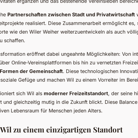
ktivitäten ergänzen und das bestehende Vereinsleben bereich
che
Partnerschaften zwischen Stadt und Privatwirtschaft
eitprojekte realisiert. Diese Zusammenarbeit ermöglicht es,
orte wie den Wiler Weiher weiterzuentwickeln als auch völl
u schaffen.
nsformation eröffnet dabei ungeahnte Möglichkeiten: Von in
über Online-Vereinsplattformen bis hin zu vernetzten Freiz
Formen der Gemeinschaft
. Diese technologischen Innovat
s soziale Gefüge und machen Wil zu einem Vorreiter im Berei
ioniert sich Wil als
moderner Freizeitstandort
, der seine h
und gleichzeitig mutig in die Zukunft blickt. Diese Balance
tiven Lebensraum für Menschen jeden Alters.
Wil zu einem einzigartigen Standort