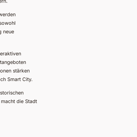
ern.
werden
 sowohl
ig neue
teraktiven
eitangeboten
ionen stärken
ch Smart City.
istorischen
 macht die Stadt