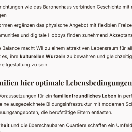
inrichtungen wie das Baronenhaus verbinden Geschichte mi
gen
formen ergänzen das physische Angebot mit flexiblen Freize
unities und digitale Hobbys finden zunehmend Akzeptan
 Balance macht Wil zu einem attraktiven Lebensraum für al
t es, ihre
kulturellen Wurzeln
zu bewahren und gleichzeitig
eitgestaltung zu sein.
ilien hier optimale Lebensbedingungen
 Voraussetzungen für ein
familienfreundliches Leben
in per
t eine ausgezeichnete Bildungsinfrastruktur mit modernen S
reuungsangeboten, die berufstätige Eltern entlasten.
heit
und die überschaubaren Quartiere schaffen ein Umfeld