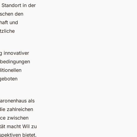
 Standort in der
ischen den
haft und
zliche
g innovativer
enbedingungen
itionellen
ngeboten
aronenhaus als
die zahlreichen
nce zwischen
tät macht Wil zu
pektiven bietet.