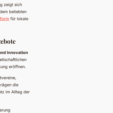
g zeigt sich
 dem beliebten
tform
für lokale
gebote
und Innovation
llschaftlichen
tung eröffnen.
tvereine,
rägen die
tz im Alltag der
kerung