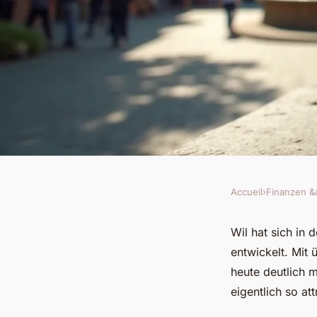
Accueil
›
Finanzen &
FINANZEN &AMP; IMMOBILIEN
Wil als freizeitstando
Wil hat sich in 
entwickelt. Mit 
digitale innovation
heute deutlich 
eigentlich so att