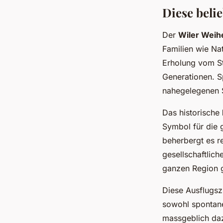
Emmeram
•
02/06/2026 16:23
•
6 min de lecture
Diese beli
Der
Wiler Weih
Familien wie Nat
Erholung vom Sta
Generationen. S
nahegelegenen 
Das historische
Symbol für die 
beherbergt es r
gesellschaftlic
ganzen Region g
Diese Ausflugsz
sowohl spontane
massgeblich daz