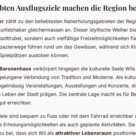
ebten Ausflugsziele machen die Region b
er
zählt zu den beliebtesten Naherholungsgebieten der Regi
urliebhaber gleichermassen an. Dieser idyllische Weiher bie
dttrubel, sondern auch vielfältige Freizeitmöglichkeiten für
pazierwege führen rund um das Gewässer, während sich Ki
Spielplätzen austoben können.
Baronenhaus
verkörpert hingegen die kulturelle Seele Wils 
gelungene Verbindung von Tradition und Moderne. Als kultur
egelmässig Veranstaltungen, Ausstellungen und Konzerte, d
he Leben der Stadt prägen. Die zentrale Lage macht es für B
ut erreichbar.
iele sind bequem zu Fuss oder mit dem Fahrrad erreichbar 
 Erholungsmöglichkeiten als auch geplante Aktivitäten. Sie
u bei, dass sich Wil als
attraktiver Lebensraum
positionie