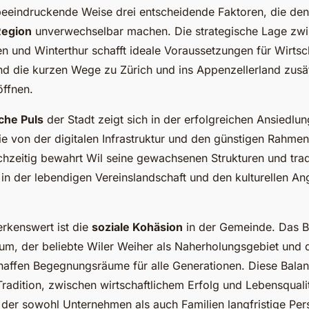
 beeindruckende Weise drei entscheidende Faktoren, die den
Region
unverwechselbar machen. Die strategische Lage zw
en und Winterthur schafft ideale Voraussetzungen für Wirtsc
 die kurzen Wege zu Zürich und ins Appenzellerland zusät
öffnen.
iche Puls
der Stadt zeigt sich in der erfolgreichen Ansiedlun
e von der digitalen Infrastruktur und den günstigen Rahm
ichzeitig bewahrt Wil seine gewachsenen Strukturen und trad
 in der lebendigen Vereinslandschaft und den kulturellen A
rkenswert ist die
soziale Kohäsion
in der Gemeinde. Das B
rum, der beliebte Wiler Weiher als Naherholungsgebiet und 
haffen Begegnungsräume für alle Generationen. Diese Bala
Tradition, zwischen wirtschaftlichem Erfolg und Lebensquali
 der sowohl Unternehmen als auch Familien langfristige Pers