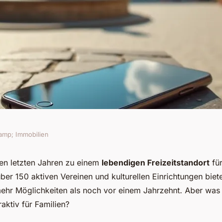
amp; Immobilien
rt: tradition trifft
den letzten Jahren zu einem
lebendigen Freizeitstandort
für
über 150 aktiven Vereinen und kulturellen Einrichtungen biete
mehr Möglichkeiten als noch vor einem Jahrzehnt. Aber was
raktiv für Familien?