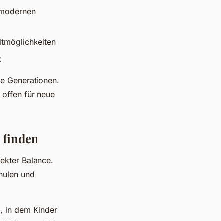
t modernen
itmöglichkeiten
z
le Generationen.
 offen für neue
 finden
fekter Balance.
chulen und
, in dem Kinder