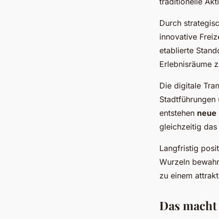
traditionelle A
Durch strategis
innovative Freiz
etablierte Stand
Erlebnisräume z
Die digitale Tra
Stadtführungen 
entstehen
neue 
gleichzeitig da
Langfristig posit
Wurzeln bewahrt 
zu einem attrak
Das macht 