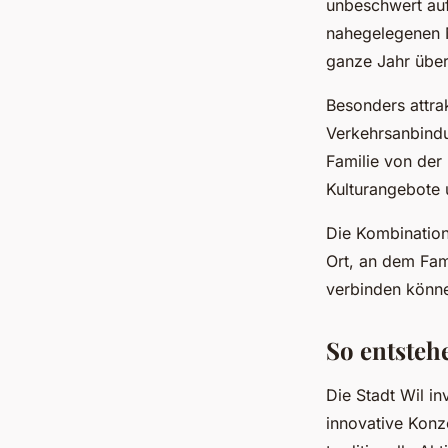
unbeschwert auf
nahegelegenen N
ganze Jahr über
Besonders attra
Verkehrsanbindu
Familie von der
Kulturangebote 
Die Kombination
Ort, an dem Fam
verbinden könn
So entsteh
Die Stadt Wil inv
innovative Konze