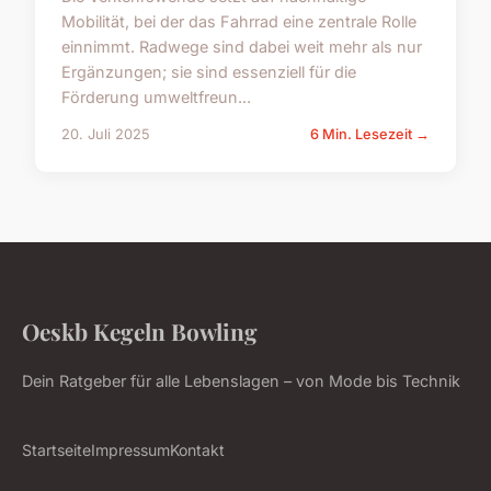
Mobilität, bei der das Fahrrad eine zentrale Rolle
einnimmt. Radwege sind dabei weit mehr als nur
Ergänzungen; sie sind essenziell für die
Förderung umweltfreun...
20. Juli 2025
6 Min. Lesezeit →
Oeskb Kegeln Bowling
Dein Ratgeber für alle Lebenslagen – von Mode bis Technik
Startseite
Impressum
Kontakt