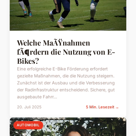
Welche MaÃŸnahmen
fÃ¶rdern die Nutzung von E-
Bikes?
Eine erfolgreiche E-Bike Förderung erfordert
gezielte Maßnahmen, die die Nutzung steigern.
Zunächst ist der Ausbau und die Verbesserung
der Radinfrastruktur entscheidend. Sichere, gut
ausgebaute Fahrr...
20. Juli 2025
5 Min. Lesezeit →
AUTOMOBIL