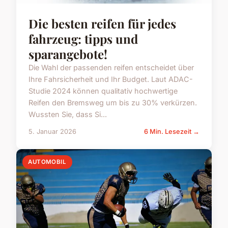
Die besten reifen für jedes
fahrzeug: tipps und
sparangebote!
Die Wahl der passenden reifen entscheidet über
Ihre Fahrsicherheit und Ihr Budget. Laut ADAC-
Studie 2024 können qualitativ hochwertige
Reifen den Bremsweg um bis zu 30% verkürzen.
Wussten Sie, dass Si...
5. Januar 2026
6 Min. Lesezeit →
AUTOMOBIL