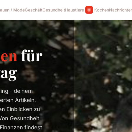
rauen / Mode
Geschäft
Gesundheit
Haustiere
Kochen
Nachrichte
sen
für
tag
ing – deinem
erten Artikeln,
n Einblicken zu
 Von Gesundheit
Finanzen findest