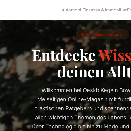
Automobil
Finanzen & Immobilien
F
📚 Das Wissensmagazin
Entdecke
Wis
deinen All
Willkommen bei Oeskb Kegeln Bowl
vielseitigen Online-Magazin mit fundi
praktischen Ratgebern und spannende
allen wichtigen Themen des Lebens.
über Technologie bis hin zu Mode und 