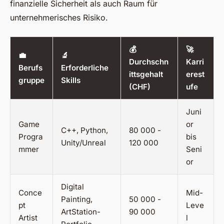
finanzielle Sicherheit als auch Raum für
unternehmerisches Risiko.
💰
🚀
💼
🔬
Durchschn
Karri
Berufs
Erforderliche
ittsgehalt
erest
gruppe
Skills
(CHF)
ufe
Juni
Game
or
C++, Python,
80 000 -
Progra
bis
Unity/Unreal
120 000
mmer
Seni
or
Digital
Conce
Mid-
Painting,
50 000 -
pt
Leve
ArtStation-
90 000
Artist
l