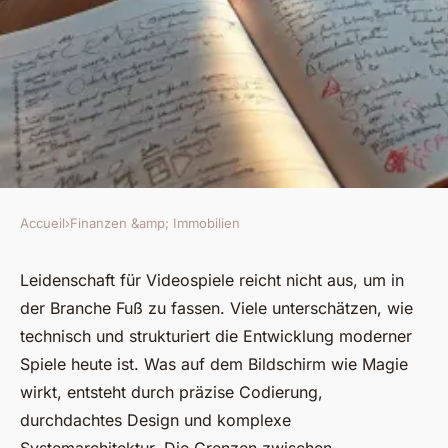
Accueil
›
Finanzen &amp; Immobilien
FINANZEN &AMP; IMMOBILIEN
Top Karrieremöglichkeiten im
Leidenschaft für Videospiele reicht nicht aus, um in
der Branche Fuß zu fassen. Viele unterschätzen, wie
Gaming für Kreative und
technisch und strukturiert die Entwicklung moderner
Technikexperten
Spiele heute ist. Was auf dem Bildschirm wie Magie
wirkt, entsteht durch präzise Codierung,
Emmeram
•
18/05/2026 16:26
•
7 min de lecture
durchdachtes Design und komplexe