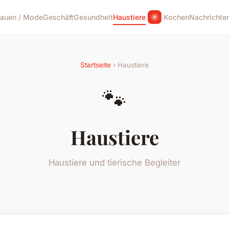
rauen / Mode
Geschäft
Gesundheit
Haustiere
Kochen
Nachrichte
Startseite
› Haustiere
🐾
Haustiere
Haustiere und tierische Begleiter