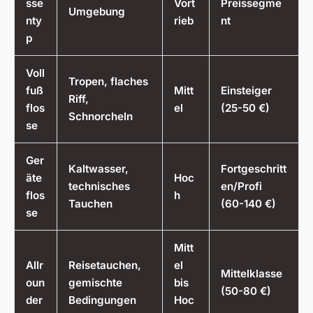
sse
Vort
Preissegme
Umgebung
nty
rieb
nt
p
Voll
Tropen, flaches
fuß
Mitt
Einsteiger
Riff,
flos
el
(25-50 €)
Schnorcheln
se
Ger
Kaltwasser,
Fortgeschritt
äte
Hoc
technisches
en/Profi
flos
h
Tauchen
(60-140 €)
se
Mitt
Allr
Reisetauchen,
el
Mittelklasse
oun
gemischte
bis
(50-80 €)
der
Bedingungen
Hoc