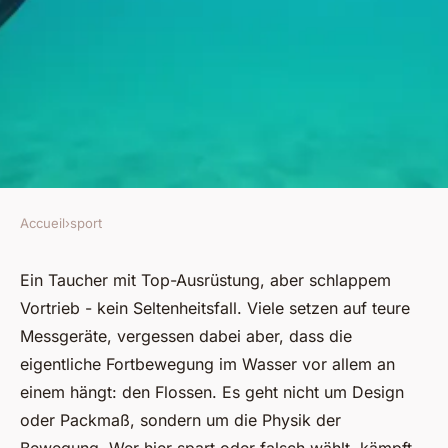
Accueil
›
sport
SPORT
Effiziente Tauchflossen für
Ein Taucher mit Top-Ausrüstung, aber schlappem
Vortrieb - kein Seltenheitsfall. Viele setzen auf teure
optimale Wasserbewegung
Messgeräte, vergessen dabei aber, dass die
eigentliche Fortbewegung im Wasser vor allem an
Helmhild
•
03/03/2026 20:35
•
7 min de lecture
einem hängt: den Flossen. Es geht nicht um Design
oder Packmaß, sondern um die Physik der