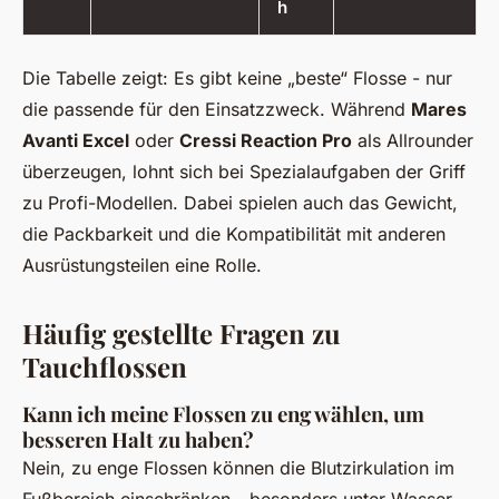
h
Die Tabelle zeigt: Es gibt keine „beste“ Flosse - nur
die passende für den Einsatzzweck. Während
Mares
Avanti Excel
oder
Cressi Reaction Pro
als Allrounder
überzeugen, lohnt sich bei Spezialaufgaben der Griff
zu Profi-Modellen. Dabei spielen auch das Gewicht,
die Packbarkeit und die Kompatibilität mit anderen
Ausrüstungsteilen eine Rolle.
Häufig gestellte Fragen zu
Tauchflossen
Kann ich meine Flossen zu eng wählen, um
besseren Halt zu haben?
Nein, zu enge Flossen können die Blutzirkulation im
Fußbereich einschränken - besonders unter Wasser,