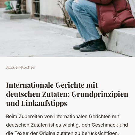
Accueil
›
Kochen
KOCHEN
Internationale Gerichte mit
Wie kann man mit deutschen
deutschen Zutaten: Grundprinzipien
Zutaten internationale
und Einkaufstipps
Gerichte kreieren?
Beim Zubereiten von internationalen Gerichten mit
Éden
•
20. Juli 2025
•
5 min de lecture
deutschen Zutaten ist es wichtig, den Geschmack und
die Textur der Originalzutaten zu berücksichtigen.